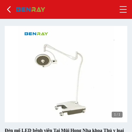
1
/
1
Đèn mổ LED bệnh viện Tai Mũi Họng Nha khoa Thú y loại