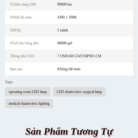
3Chiếu sáng [200:
90000 lux
4Nhiệt độ màu:
4300 ± 500K
5MOQ:
1 mảnh
6Tuổi thọ bóng đèn:
60000 giờ
7Bóng đèn LED:
7 OSRAM GWCS8PM1.CM
8pin ups:
Không bắt buộc
Tags:
operating room LED lamp
LED shadowless surgical lamp
medical shadowless lighting
Sản Phẩm Tương Tự