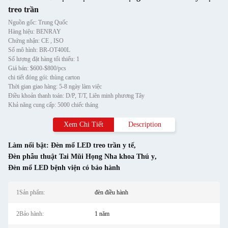
treo trần
Nguồn gốc: Trung Quốc
Hàng hiệu: BENRAY
Chứng nhận: CE , ISO
Số mô hình: BR-OT400L
Số lượng đặt hàng tối thiểu: 1
Giá bán: $600-$800/pcs
chi tiết đóng gói: thùng carton
Thời gian giao hàng: 5-8 ngày làm việc
Điều khoản thanh toán: D/P, T/T, Liên minh phương Tây
Khả năng cung cấp: 5000 chiếc tháng
Xem Chi Tiết
Description
Làm nổi bật:
Đèn mổ LED treo trần y tế
,
Đèn phẫu thuật Tai Mũi Họng Nha khoa Thú y
,
Đèn mổ LED bệnh viện có bảo hành
1Sản phẩm:
đèn điều hành
2Bảo hành:
1 năm