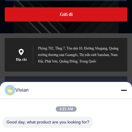
Gửi đi
Phòng 702, Tầng 7, Tòa nhà 10, Đường Shugang, Quảng
trường thương mại Guangfo, Thị trấn mới Sanshan, Nam
Địa chỉ
Hải, Phật Sơn, Quảng Đông, Trung Quốc
Vivian
vivian@benraymed.com
Email
3:21 AM
Good day, what product are you looking for?
0086-158-1879-0524
Điện thoại