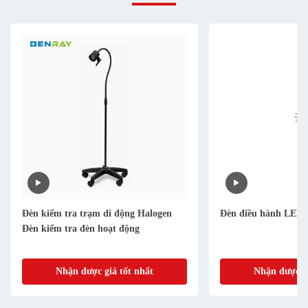
Đèn kiểm tra trạm di động Halogen
Đèn điều hành LED 
Đèn kiểm tra đèn hoạt động
Nhận được giá tốt nhất
Nhận được gi