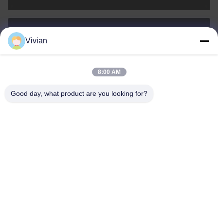
Vivian
vivian@benraymed.com
Email
8:00 AM
Good day, what product are you looking for?
0086-158-1879-0524
Điện thoại
Guangzhou Benray Medical Equipment Co.,
Ltd.