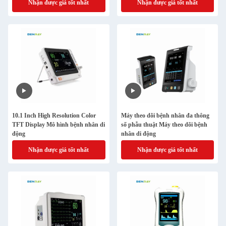
Nhận được giá tốt nhất
Nhận được giá tốt nhất
10.1 Inch High Resolution Color
Máy theo dõi bệnh nhân đa thông
TFT Display Mô hình bệnh nhân di
số phẫu thuật Máy theo dõi bệnh
động
nhân di động
Nhận được giá tốt nhất
Nhận được giá tốt nhất