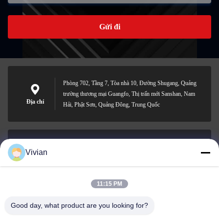
Gửi đi
Phòng 702, Tầng 7, Tòa nhà 10, Đường Shugang, Quảng
trường thương mại Guangfo, Thị trấn mới Sanshan, Nam
Địa chỉ
Hải, Phật Sơn, Quảng Đông, Trung Quốc
Vivian
vivian@benraymed.com
Email
11:15 PM
Good day, what product are you looking for?
0086-158-1879-0524
Điện thoại