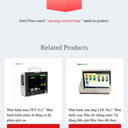
Sorry!Your search "
operating room led lamp
" match no products
Related Products
Màn hình màu TFT 12,1" Màn
Màn hình cảm ứng LED 10,2" Màn
hình bệnh nhân di động có độ
hình xoay Đầu dò chống nước Tự
phân giải cao
động diễn giải Máy theo dõi thai
nhi