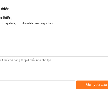
thiện;
 thiện;
r hospitals
,
durable waiting chair
Gửi yêu cầu