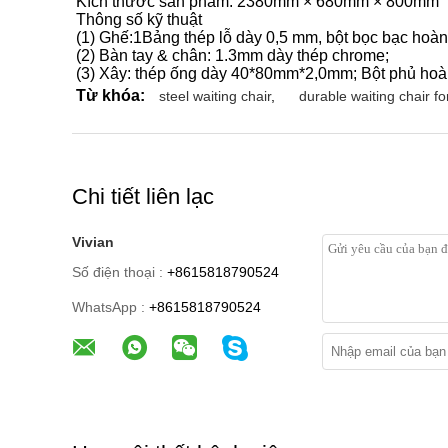
Kích thước sản phẩm: 2380mm × 680mm × 800mm
Thông số kỹ thuật
(1) Ghế:1Bảng thép lỗ dày 0,5 mm, bột bọc bạc hoàn 
(2) Bàn tay & chân: 1.3mm dày thép chrome;
(3) Xây: thép ống dày 40*80mm*2,0mm; Bột phủ hoàn
Từ khóa:
steel waiting chair
,
durable waiting chair fo
Chi tiết liên lạc
Vivian
Số điện thoại :
+8615818790524
WhatsApp :
+8615818790524