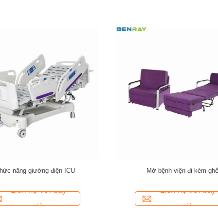
ều chỉnh Electric bệnh viện giường 5
Khung thép năm chức năng điện ICU
ức năng Electric ICU giường
điều dưỡng điều khiển
Liên hệ với bây
Liên hệ với bây
giờ
giờ