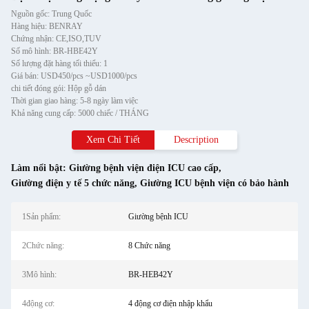
Nguồn gốc: Trung Quốc
Hàng hiệu: BENRAY
Chứng nhận: CE,ISO,TUV
Số mô hình: BR-HBE42Y
Số lượng đặt hàng tối thiểu: 1
Giá bán: USD450/pcs ~USD1000/pcs
chi tiết đóng gói: Hộp gỗ dán
Thời gian giao hàng: 5-8 ngày làm việc
Khả năng cung cấp: 5000 chiếc / THÁNG
Xem Chi Tiết
Description
Làm nổi bật:
Giường bệnh viện điện ICU cao cấp
,
Giường điện y tế 5 chức năng
,
Giường ICU bệnh viện có bảo hành
1Sản phẩm:
Giường bệnh ICU
2Chức năng:
8 Chức năng
3Mô hình:
BR-HEB42Y
4động cơ:
4 động cơ điện nhập khẩu