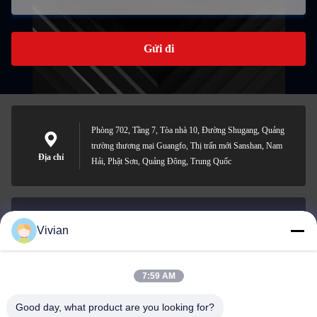
Gửi đi
Phòng 702, Tầng 7, Tòa nhà 10, Đường Shugang, Quảng
trường thương mại Guangfo, Thị trấn mới Sanshan, Nam
Địa chỉ
Hải, Phật Sơn, Quảng Đông, Trung Quốc
Vivian
vivian@benraymed.com
Email
7:59 AM
Good day, what product are you looking for?
0086-158-1879-0524