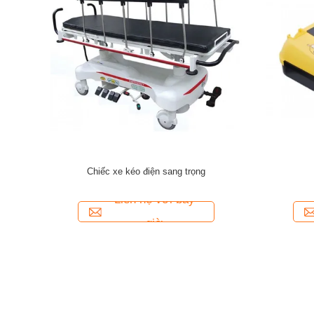
tay kéo dài
Thiết bị cứu hộ khẩn cấp Cáng cột sống
Cáng chu
Liên hệ với bây
giờ