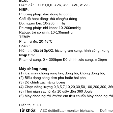
ECG:
Điểm dẫn ECG: I,Ⅱ,Ⅲ, aVR, aVL, aVF, V1-V6
NIBP:
Phương pháp: dao động tự động
Chế độ hoạt động: thủ công/tự động
Đo: người lớn: 10-250mmHg
Phương pháp: nhi khoa: 10-200mmHg
Rabge: trẻ sơ sinh: 10-135mmHg
TEMP:
Phạm vi đo: 20-45°C
SpO2:
Hiển thị: Giá trị SpO2, histongram xung, hình sóng, xung
Nhịp tim:
Phạm vi xung: 0 ~ 300bpm Độ chính xác xung: ± 2bpm
Máy chống rung:
(1) loại máy chống rụng tay, đồng bộ, không đồng bộ,
(2) Biểu dạng sóng đơn pha hoặc hai pha
(3) Độ chính xác năng lượng
(4) Chọn năng lượng 0,3,5,7,10,20,30,50,100,200,300, 360 
(5) Thời gian sạc tối đa 10 giây đến 360 Joule
(6) Máy chèo người lớn/trẻ em tiêu chuẩn Máy chèo người 
Hiển thị 7'TFT
Từ khóa:
AED defibrillator monitor biphasic
,
Defi-mon