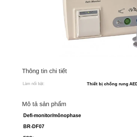
Thông tin chi tiết
Làm nổi bật:
Thiết bị chống rung AE
Mô tả sản phẩm
Defi-monitor/mônophase
BR-DF07