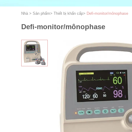
Nhà
>
Sản phẩm
>
Thiết bị khẩn cấp
>
Defi-monitor/mônophase
Defi-monitor/mônophase