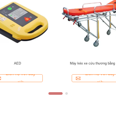
yển hướng dẫn sử dụng cấp cứu
Thép không gỉ xe kéo tạ y tế chuyể
bệnh viện
Liên hệ với bây
Liên hệ với bây
giờ
giờ