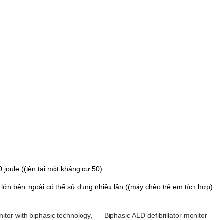
joule ((tên tại một kháng cự 50)
lớn bên ngoài có thể sử dụng nhiều lần ((máy chèo trẻ em tích hợp)
itor with biphasic technology
,
Biphasic AED defibrillator monitor